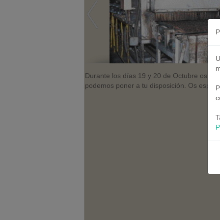
P
U
m
Durante los días 19 y 20 de Octubre os est
podemos poner a tu disposición. Os espera
P
c
T
P