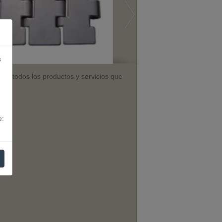
s
er todos los productos y servicios que
e: