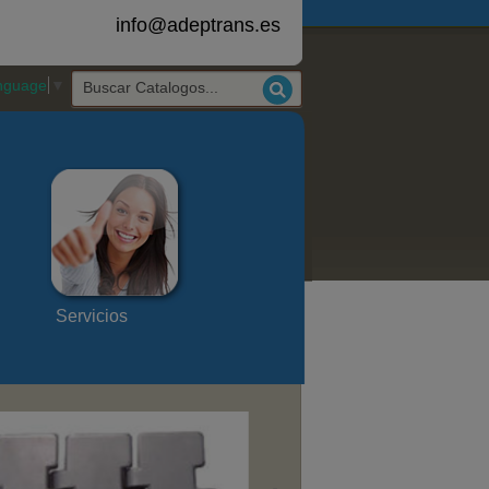
info@adeptrans.es
anguage
▼
Servicios