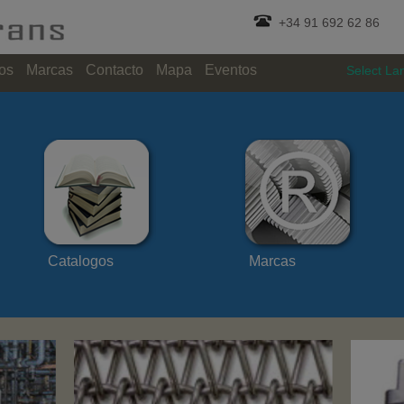
+34 91 692 62 86
os
Marcas
Contacto
Mapa
Eventos
Select L
Catalogos
Marcas