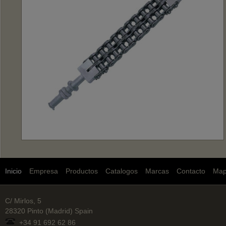
Inicio
Empresa
Productos
Catalogos
Marcas
Contacto
Ma
C/ Mirlos, 5
28320 Pinto (Madrid) Spain
+34 91 692 62 86