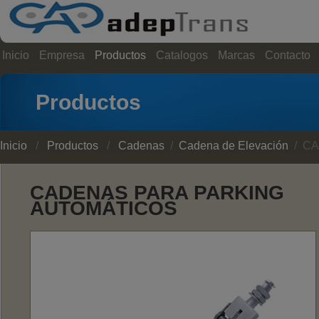
Inicio
Empresa
Productos
Catalogos
Marcas
Contacto
Productos
Inicio
/
Productos
/
Cadenas
/
Cadena de Elevación
/ CA
CADENAS PARA PARKING
AUTOMÁTICOS