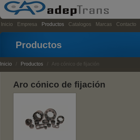
Inicio
Empresa
Productos
Catalogos
Marcas
Contacto
Productos
Inicio
/
Productos
/ Aro cónico de fijación
Aro cónico de fijación