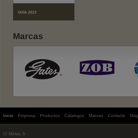
GUIA 2023
Marcas
Inicio
Empresa
Productos
Catalogos
Marcas
Contacto
Ma
C/ Mirlos, 5