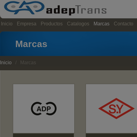
Inicio
Empresa
Productos
Catalogos
Marcas
Contacto
Marcas
Inicio
/ Marcas